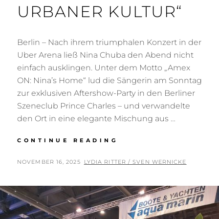
URBANER KULTUR“
Berlin – Nach ihrem triumphalen Konzert in der
Uber Arena ließ Nina Chuba den Abend nicht
einfach ausklingen. Unter dem Motto „Amex
ON: Nina’s Home“ lud die Sängerin am Sonntag
zur exklusiven Aftershow-Party in den Berliner
Szeneclub Prince Charles – und verwandelte
den Ort in eine elegante Mischung aus …
„POP
CONTINUE READING
TRIFFT
CLUB:
POSTED
BY
NOVEMBER 16, 2025
LYDIA RITTER / SVEN WERNICKE
NINA
ON
CHUBAS
AMEX
ON-
AFTERSHOW
ALS