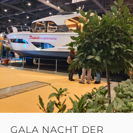
STATEMENT
URBANER
KULTUR“
GALA NACHT DER