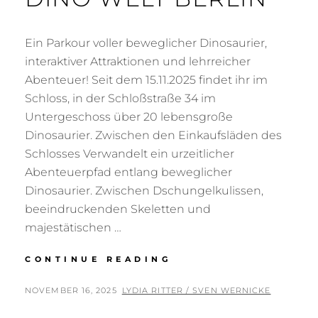
Ein Parkour voller beweglicher Dinosaurier,
interaktiver Attraktionen und lehrreicher
Abenteuer! Seit dem 15.11.2025 findet ihr im
Schloss, in der Schloßstraße 34 im
Untergeschoss über 20 lebensgroße
Dinosaurier. Zwischen den Einkaufsläden des
Schlosses Verwandelt ein urzeitlicher
Abenteuerpfad entlang beweglicher
Dinosaurier. Zwischen Dschungelkulissen,
beeindruckenden Skeletten und
majestätischen …
DINO
CONTINUE READING
WELT
BERLIN
POSTED
BY
NOVEMBER 16, 2025
LYDIA RITTER / SVEN WERNICKE
ON