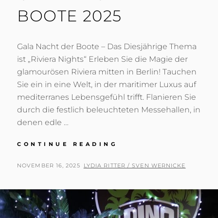
BOOTE 2025
Gala Nacht der Boote – Das Diesjährige Thema
ist „Riviera Nights“ Erleben Sie die Magie der
glamourösen Riviera mitten in Berlin! Tauchen
Sie ein in eine Welt, in der maritimer Luxus auf
mediterranes Lebensgefühl trifft. Flanieren Sie
durch die festlich beleuchteten Messehallen, in
denen edle …
GALA
CONTINUE READING
NACHT
DER
POSTED
BY
NOVEMBER 16, 2025
LYDIA RITTER / SVEN WERNICKE
BOOTE
ON
2025