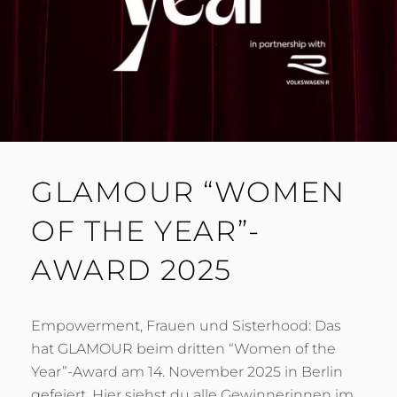
GLAMOUR “WOMEN
OF THE YEAR”-
AWARD 2025
Empowerment, Frauen und Sisterhood: Das
hat GLAMOUR beim dritten “Women of the
Year”-Award am 14. November 2025 in Berlin
gefeiert. Hier siehst du alle Gewinnerinnen im