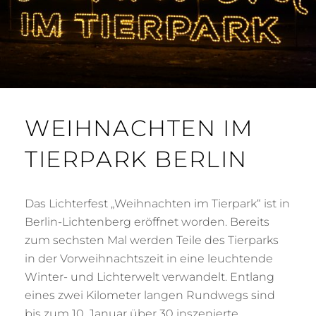
WEIHNACHTEN IM
TIERPARK BERLIN
Das Lichterfest „Weihnachten im Tierpark“ ist in
Berlin-Lichtenberg eröffnet worden. Bereits
zum sechsten Mal werden Teile des Tierparks
in der Vorweihnachtszeit in eine leuchtende
Winter- und Lichterwelt verwandelt. Entlang
eines zwei Kilometer langen Rundwegs sind
bis zum 10. Januar über 30 inszenierte