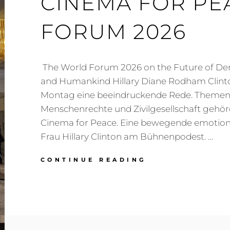
CINEMA FOR P
FORUM 2026
The World Forum 2026 on the Future of Dem
and Humankind Hillary Diane Rodham Clinto
Montag eine beeindruckende Rede. Themen 
Menschenrechte und Zivilgesellschaft gehöre
Cinema for Peace. Eine bewegende emotiona
Frau Hillary Clinton am Bühnenpodest. …
CINEMA
CONTINUE READING
FOR
PEACE
WORLD
FORUM
2026