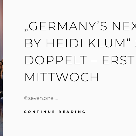
„GERMANY’S NE
BY HEIDI KLUM“
DOPPELT – ERS
MITTWOCH
©seven.one …
„GERMANY’S
CONTINUE READING
NEXT
TOPMODEL
–
BY