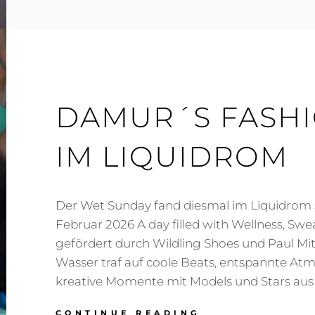
HEIDI
KLUM“
STARTET
DOPPELT
–
ERSTMALS
AM
DAMUR´S FAS
MITTWOCH
IM LIQUIDROM
Der Wet Sunday fand diesmal im Liquidrom s
Februar 2026 A day filled with Wellness, Swea
gefördert durch Wildling Shoes und Paul Mi
Wasser traf auf coole Beats, entspannte At
kreative Momente mit Models und Stars aus 
DAMUR
CONTINUE READING