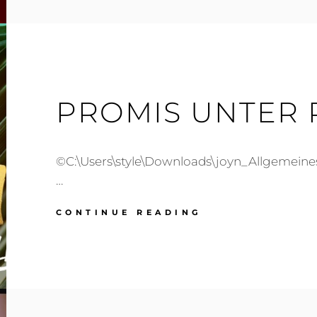
PROMIS UNTER
©C:\Users\style\Downloads\joyn_Allgemeine
…
PROMIS
CONTINUE READING
UNTER
PALMEN