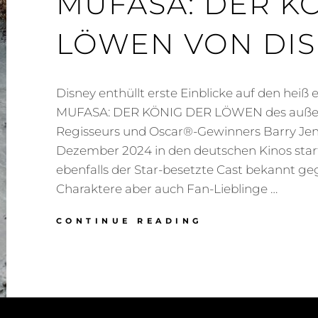
MUFASA: DER K
LÖWEN VON DI
Disney enthüllt erste Einblicke auf den heiß
MUFASA: DER KÖNIG DER LÖWEN des auße
Regisseurs und Oscar®-Gewinners Barry Jenk
Dezember 2024 in den deutschen Kinos star
ebenfalls der Star-besetzte Cast bekannt ge
Charaktere aber auch Fan-Lieblinge …
MUFASA:
CONTINUE READING
DER
KÖNIG
DER
LÖWEN VON
DISNEY