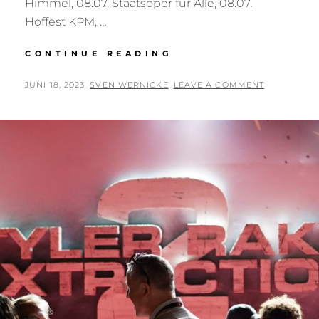
Himmel, 08.07. Staatsoper für Alle, 08.07.
Hoffest KPM, …
NEWSTICKER
CONTINUE READING
POSTED
BY
JUNI 18, 2023
SVEN WERNICKE
LEAVE A COMMENT
ON