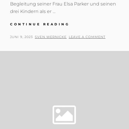
Begleitung seiner Frau Elsa Parker und seinen
drei Kindern als er …
TYLER
CONTINUE READING
RAKE
EXTRACTION
POSTED
BY
JUNI 9, 2023
SVEN WERNICKE
LEAVE A COMMENT
2
ON