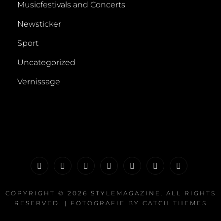
Musicfestivals and Concerts
Newsticker
Sport
Uncategorized
Vernissage
Fashion
Film
Musicfestivals
International
Vernissage
Sport
Impressu
and
Culture
COPYRIGHT © 2026
STYLEMAGAZINE
. ALL RIGHTS
RESERVED. | FOTOGRAFIE BY
CATCH THEMES
Concerts