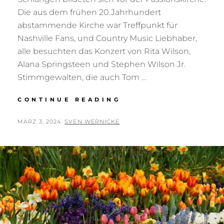
Die aus dem frühen 20.Jahrhundert
abstammende Kirche war Treffpunkt für
Nashville Fans, und Country Music Liebhaber,
alle besuchten das Konzert von Rita Wilson,
Alana Springsteen und Stephen Wilson Jr.
Stimmgewalten, die auch Tom …
TRUE
CONTINUE READING
LOVE-
STORY
POSTED
BY
MÄRZ 3, 2024
SVEN WERNICKE
TOM
ON
HANKS
REIST
FÜR
RITA
WILSONS
KONZERT
MIT
NACH
BERLIN